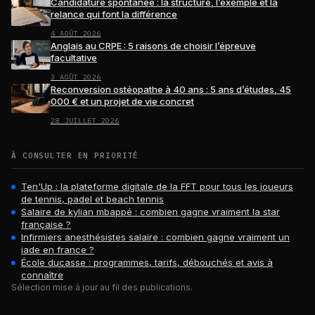
Candidature spontanée : la structure, l’exemple et la
relance qui font la différence
4 AOÛT 2026
Anglais au CRPE : 5 raisons de choisir l’épreuve
facultative
3 AOÛT 2026
Reconversion ostéopathe à 40 ans : 5 ans d’études, 45
000 € et un projet de vie concret
28 JUILLET 2026
À CONSULTER EN PRIORITÉ
Ten'Up : la plateforme digitale de la FFT pour tous les joueurs
de tennis, padel et beach tennis
Salaire de kylian mbappé : combien gagne vraiment la star
française ?
Infirmiers anesthésistes salaire : combien gagne vraiment un
iade en france ?
École ducasse : programmes, tarifs, débouchés et avis à
connaître
Sélection mise à jour au fil des publications.