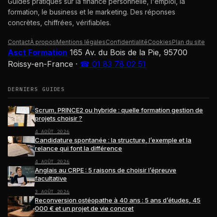
Guides pratiques sur la finance personnelle, l'emploi, la
formation, le business et le marketing. Des réponses
concrètes, chiffrées, vérifiables.
Contact
À propos
Mentions légales
Confidentialité
Cookies
Plan du site
Asct Formation
165 Av. du Bois de la Pie, 95700
Roissy-en-France
·
☎ 01 83 78 02 51
DERNIERS GUIDES
Scrum, PRINCE2 ou hybride : quelle formation gestion de
projets choisir ?
4 AOÛT 2026
Candidature spontanée : la structure, l’exemple et la
relance qui font la différence
4 AOÛT 2026
Anglais au CRPE : 5 raisons de choisir l’épreuve
facultative
3 AOÛT 2026
Reconversion ostéopathe à 40 ans : 5 ans d’études, 45
000 € et un projet de vie concret