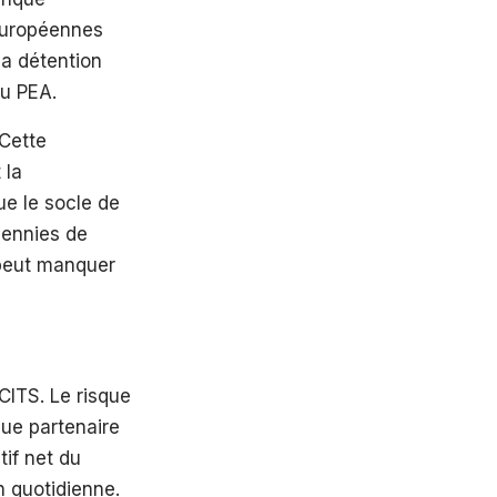
européennes
la détention
du PEA.
 Cette
 la
e le socle de
cennies de
 peut manquer
CITS. Le risque
que partenaire
tif net du
n quotidienne.