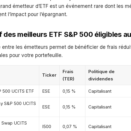
un grand émetteur d’ETF est un événement rare dont les 
ent l’impact pour l’épargnant.
 des meilleurs ETF S&P 500 éligibles a
entre les émetteurs permet de bénéficier de frais réduit
les pour votre portefeuille.
Frais
Politique de
Ticker
(TER)
dividendes
P 500 UCITS ETF
ESE
0,15 %
Capitalisant
sy S&P 500 UCITS
ESE
0,15 %
Capitalisant
0 Swap UCITS
I500
0,07 %
Capitalisant