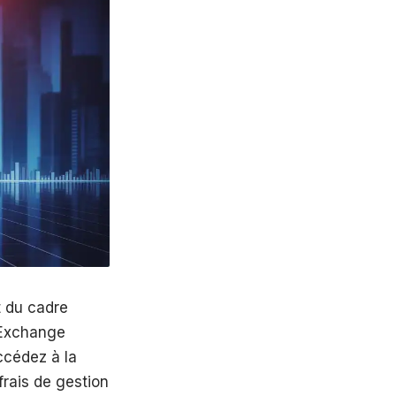
t du cadre
(Exchange
ccédez à la
rais de gestion