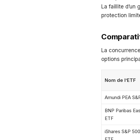
La faillite d’
protection limit
Comparatif
La concurrence 
options principa
Nom de l’ETF
Amundi PEA S&
BNP Paribas Ea
ETF
iShares S&P 50
ETF