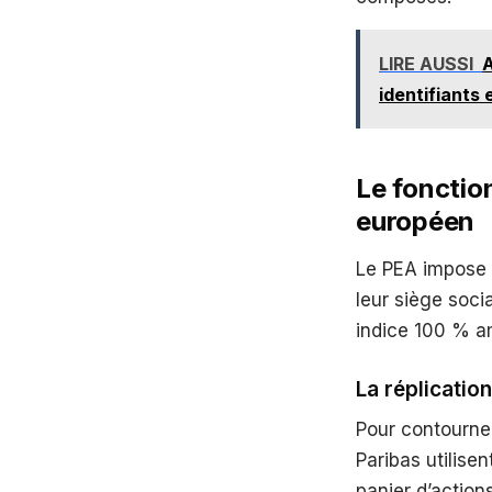
LIRE AUSSI
A
identifiants 
Le fonctio
européen
Le PEA impose 
leur siège soc
indice 100 % am
La réplicatio
Pour contourne
Paribas utilise
panier d’actio