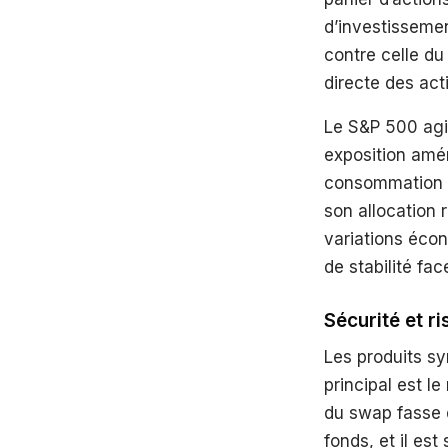
d’investisseme
contre celle du
directe des act
Le S&P 500 agit
exposition amér
consommation g
son allocation 
variations écon
de stabilité fac
Sécurité et ri
Les produits sy
principal est le
du swap fasse d
fonds, et il es