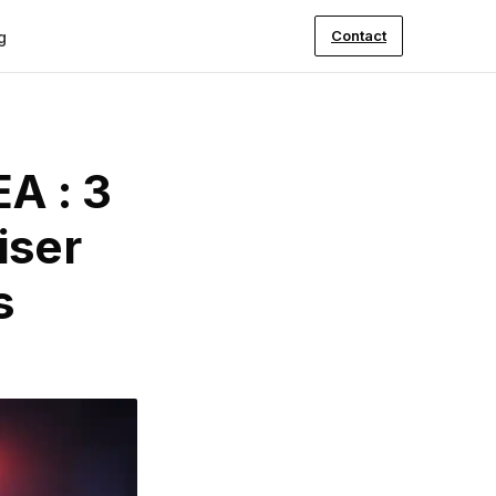
Contact
g
EA : 3
iser
s