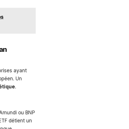
os
lan
prises ayant
ropéen. Un
étique
.
e Amundi ou BNP
ETF détient un
anque