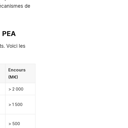
mécanismes de
u PEA
s. Voici les
Encours
(M€)
> 2 000
> 1 500
> 500