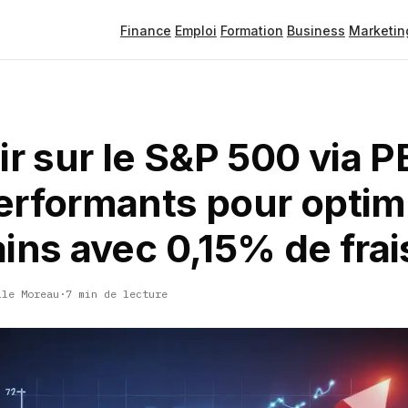
Finance
Emploi
Formation
Business
Marketin
ir sur le S&P 500 via P
erformants pour optim
ins avec 0,15% de frai
lle Moreau
·
7 min de lecture