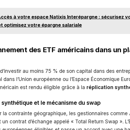
ccès à votre espace Natixis Interépargne : sécurisez v
et optimisez votre épargne salariale
nnement des ETF américains dans un p
d’investir au moins 75 % de son capital dans des entre
ial dans l’Union européenne ou l’Espace Économique Eu
éricain est rendu éligible grâce à la
réplication synth
n synthétique et le mécanisme du swap
r la contrainte géographique, les gestionnaires comm
nt un contrat d’échange appelé « Total Return Swap ». L’
ns européennes éligibles et passe un accord avec une b