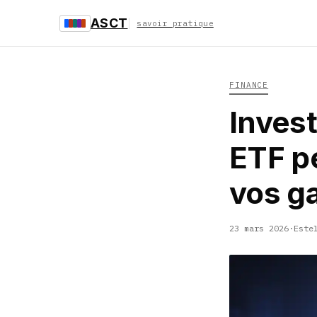
ASCT
savoir pratique
FINANCE
Invest
ETF p
vos ga
23 mars 2026
·
Este