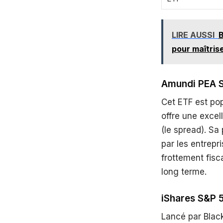
LIRE AUSSI
B
pour maîtris
Amundi PEA S&
Cet ETF est pop
offre une excell
(le spread). Sa
par les entrepr
frottement fisc
long terme.
iShares S&P 5
Lancé par Blac