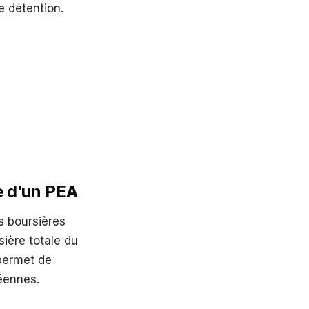
e détention.
e d’un PEA
s boursières
sière totale du
 permet de
péennes.