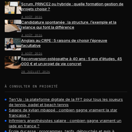
Scrum, PRINCE2 ou hybride : quelle formation gestion de
projets choisir ?
4 AOÛT 2026
Candidature spontanée : la structure, l’exemple et la
relance qui font la différence
4 AOÛT 2026
Anglais au CRPE : 5 raisons de choisir l’épreuve
facultative
3 AOÛT 2026
Reconversion ostéopathe à 40 ans : 5 ans d’études, 45
000 € et un projet de vie concret
28 JUILLET 2026
À CONSULTER EN PRIORITÉ
Ten'Up : la plateforme digitale de la FFT pour tous les joueurs
de tennis, padel et beach tennis
Salaire de kylian mbappé : combien gagne vraiment la star
française ?
Infirmiers anesthésistes salaire : combien gagne vraiment un
iade en france ?
École ducasse : programmes, tarifs, débouchés et avis à