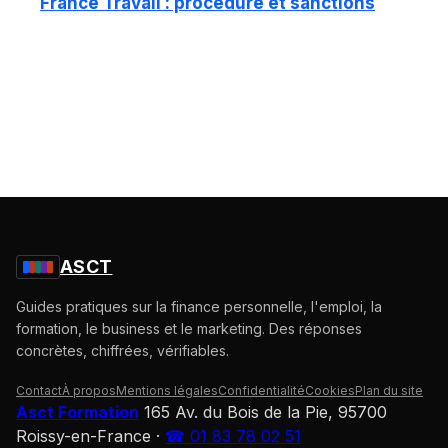
France Travail : procédure et sanctions
ASCT
Guides pratiques sur la finance personnelle, l'emploi, la
formation, le business et le marketing. Des réponses
concrètes, chiffrées, vérifiables.
Contact
À propos
Mentions légales
Confidentialité
Cookies
Plan du site
Asct Formation
165 Av. du Bois de la Pie, 95700
Roissy-en-France
·
☎ 01 83 78 02 51