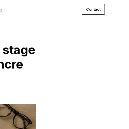
Contact
g
n stage
ncre