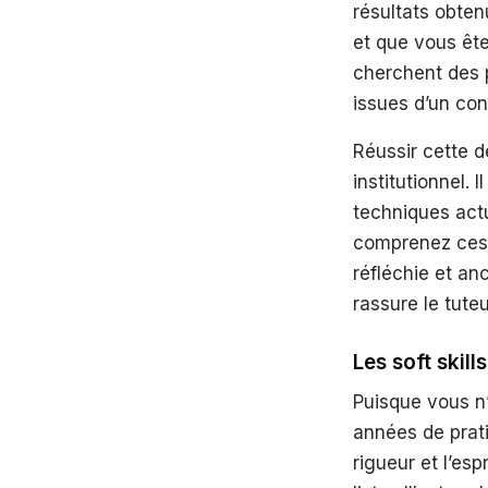
résultats obte
et que vous ête
cherchent des 
issues d’un cont
Réussir cette d
institutionnel. 
techniques act
comprenez ces 
réfléchie et an
rassure le tute
Les soft skill
Puisque vous n
années de prati
rigueur et l’es