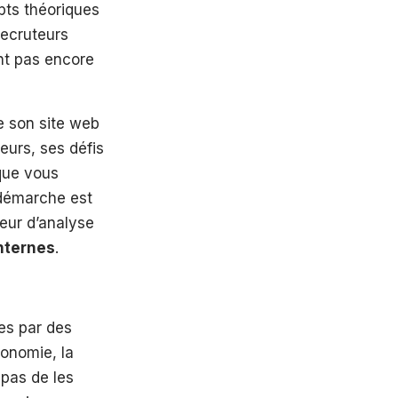
pts théoriques
recruteurs
nt pas encore
e son site web
leurs, ses défis
que vous
 démarche est
deur d’analyse
nternes
.
es par des
tonomie, la
 pas de les