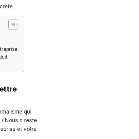
rète.
treprise
duit
ettre
ormalisme qui
i / Nous » reste
reprise et votre