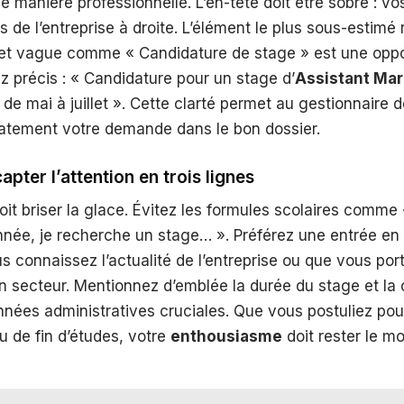
manière professionnelle. L’en-tête doit être sobre : v
 de l’entreprise à droite. L’élément le plus sous-estimé r
objet vague comme « Candidature de stage » est une oppo
 précis : « Candidature pour un stage d’
Assistant Mar
 de mai à juillet ». Cette clarté permet au gestionnaire d
atement votre demande dans le bon dossier.
apter l’attention en trois lignes
doit briser la glace. Évitez les formules scolaires comm
née, je recherche un stage… ». Préférez une entrée en 
 connaissez l’actualité de l’entreprise ou que vous port
n secteur. Mentionnez d’emblée la durée du stage et la 
nnées administratives cruciales. Que vous postuliez pou
u de fin d’études, votre
enthousiasme
doit rester le m