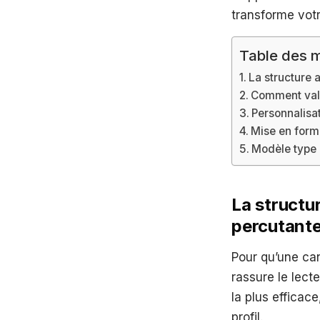
transforme vot
Table des m
La structure 
Comment valo
Personnalisat
Mise en form
Modèle type 
La structur
percutant
Pour qu’une can
rassure le lect
la plus efficace
profil.