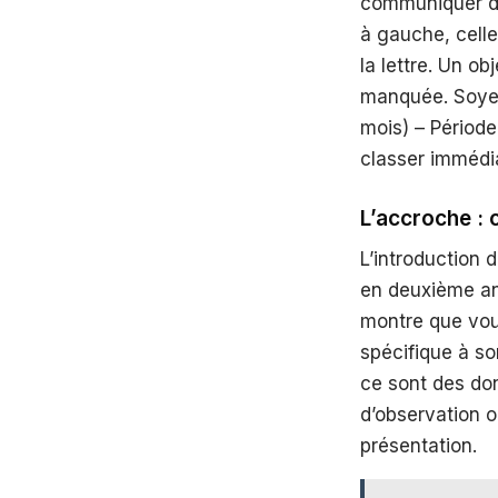
communiquer de 
à gauche, celles
la lettre. Un 
manquée. Soyez
mois) – Période
classer immédi
L’accroche : c
L’introduction 
en deuxième an
montre que vous
spécifique à so
ce sont des do
d’observation o
présentation.