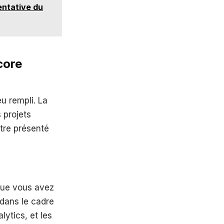
entative du
core
eu rempli. La
 projets
être présenté
 que vous avez
 dans le cadre
lytics, et les