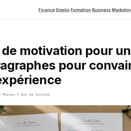
Finance
Emploi
Formation
Business
Marketin
 de motivation pour u
aragraphes pour convai
expérience
e Moreau
·
7 min de lecture