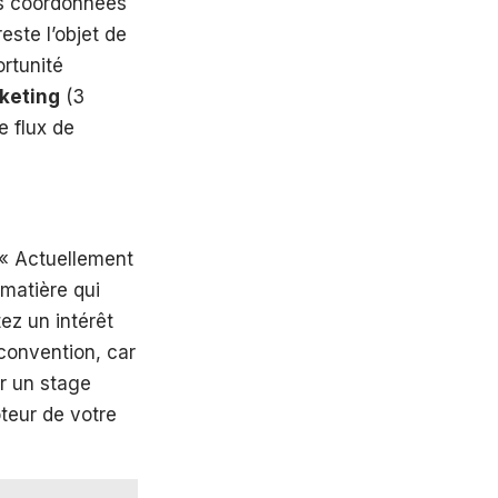
os coordonnées
este l’objet de
rtunité
keting
(3
e flux de
e « Actuellement
matière qui
ez un intérêt
convention, car
r un stage
oteur de votre