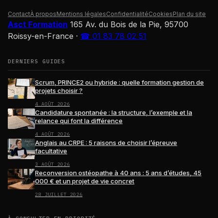
Contact
À propos
Mentions légales
Confidentialité
Cookies
Plan du site
Asct Formation
165 Av. du Bois de la Pie, 95700
Roissy-en-France
·
☎ 01 83 78 02 51
DERNIERS GUIDES
Scrum, PRINCE2 ou hybride : quelle formation gestion de
projets choisir ?
4 AOÛT 2026
Candidature spontanée : la structure, l’exemple et la
relance qui font la différence
4 AOÛT 2026
Anglais au CRPE : 5 raisons de choisir l’épreuve
facultative
3 AOÛT 2026
Reconversion ostéopathe à 40 ans : 5 ans d’études, 45
000 € et un projet de vie concret
28 JUILLET 2026