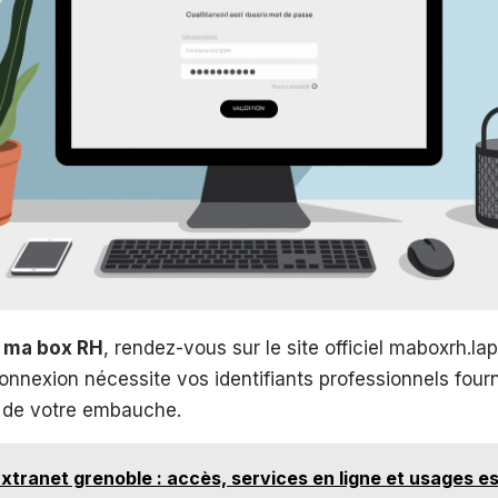
à
ma box RH
, rendez-vous sur le site officiel maboxrh.lap
nnexion nécessite vos identifiants professionnels fourn
s de votre embauche.
xtranet grenoble : accès, services en ligne et usages es