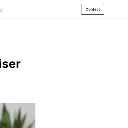
Contact
g
iser