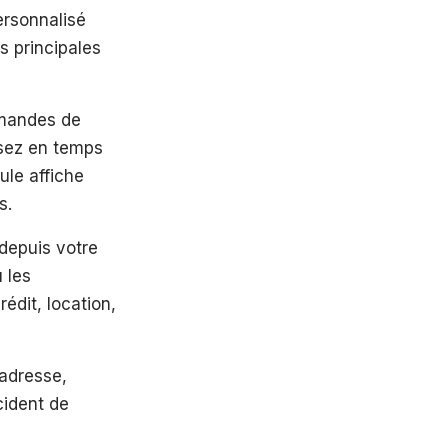
ersonnalisé
s principales
mandes de
isez en temps
ule affiche
s.
 depuis votre
 les
édit, location,
 adresse,
cident de