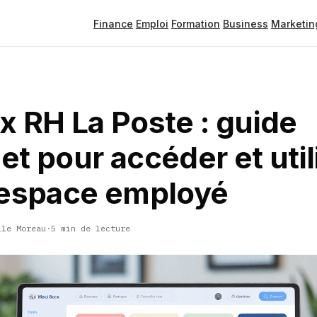
Finance
Emploi
Formation
Business
Marketin
x RH La Poste : guide
t pour accéder et util
 espace employé
lle Moreau
·
5 min de lecture