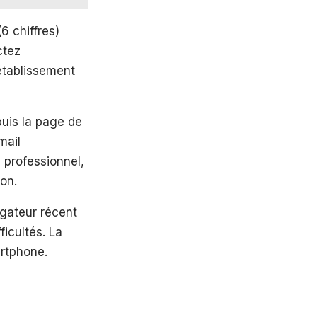
6 chiffres)
ctez
établissement
puis la page de
mail
 professionnel,
on.
igateur récent
ficultés. La
artphone.