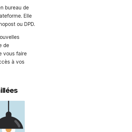
 en bureau de
ateforme. Elle
nopost ou DPD.
ouvelles
e de
e vous faire
ccès à vos
llées