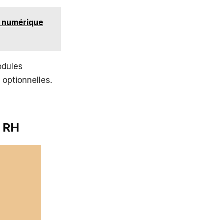
me numérique
odules
 optionnelles.
x RH