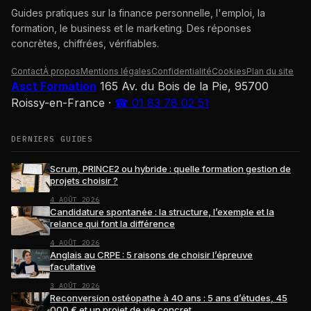
Guides pratiques sur la finance personnelle, l'emploi, la
formation, le business et le marketing. Des réponses
concrètes, chiffrées, vérifiables.
Contact
À propos
Mentions légales
Confidentialité
Cookies
Plan du site
Asct Formation
165 Av. du Bois de la Pie, 95700
Roissy-en-France
·
☎ 01 83 78 02 51
DERNIERS GUIDES
Scrum, PRINCE2 ou hybride : quelle formation gestion de
projets choisir ?
4 AOÛT 2026
Candidature spontanée : la structure, l’exemple et la
relance qui font la différence
4 AOÛT 2026
Anglais au CRPE : 5 raisons de choisir l’épreuve
facultative
3 AOÛT 2026
Reconversion ostéopathe à 40 ans : 5 ans d’études, 45
000 € et un projet de vie concret