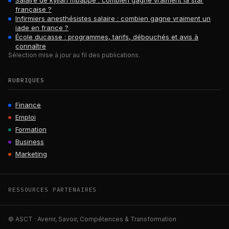
Salaire de kylian mbappé : combien gagne vraiment la star
française ?
Infirmiers anesthésistes salaire : combien gagne vraiment un
iade en france ?
École ducasse : programmes, tarifs, débouchés et avis à
connaître
Sélection mise à jour au fil des publications.
RUBRIQUES
Finance
Emploi
Formation
Business
Marketing
RESSOURCES PARTENAIRES
© ASCT · Avenir, Savoir, Compétences & Transformation