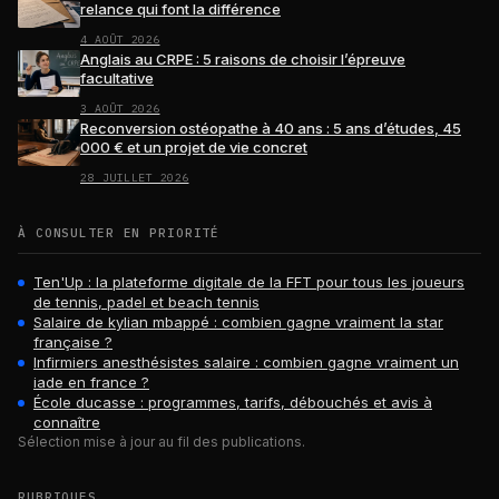
relance qui font la différence
4 AOÛT 2026
Anglais au CRPE : 5 raisons de choisir l’épreuve
facultative
3 AOÛT 2026
Reconversion ostéopathe à 40 ans : 5 ans d’études, 45
000 € et un projet de vie concret
28 JUILLET 2026
À CONSULTER EN PRIORITÉ
Ten'Up : la plateforme digitale de la FFT pour tous les joueurs
de tennis, padel et beach tennis
Salaire de kylian mbappé : combien gagne vraiment la star
française ?
Infirmiers anesthésistes salaire : combien gagne vraiment un
iade en france ?
École ducasse : programmes, tarifs, débouchés et avis à
connaître
Sélection mise à jour au fil des publications.
RUBRIQUES