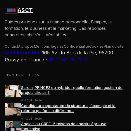
ASCT
Guides pratiques sur la finance personnelle, l'emploi, la
formation, le business et le marketing. Des réponses
concrètes, chiffrées, vérifiables.
Contact
À propos
Mentions légales
Confidentialité
Cookies
Plan du site
Asct Formation
165 Av. du Bois de la Pie, 95700
Roissy-en-France
·
☎ 01 83 78 02 51
DERNIERS GUIDES
Scrum, PRINCE2 ou hybride : quelle formation gestion de
projets choisir ?
4 AOÛT 2026
Candidature spontanée : la structure, l’exemple et la
relance qui font la différence
4 AOÛT 2026
Anglais au CRPE : 5 raisons de choisir l’épreuve
facultative