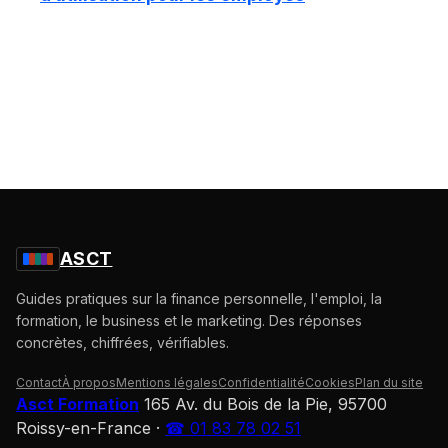
ASCT
Guides pratiques sur la finance personnelle, l'emploi, la
formation, le business et le marketing. Des réponses
concrètes, chiffrées, vérifiables.
Contact
À propos
Mentions légales
Confidentialité
Cookies
Plan du site
Asct Formation
165 Av. du Bois de la Pie, 95700
Roissy-en-France
·
☎ 01 83 78 02 51