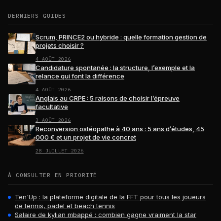
DERNIERS GUIDES
Scrum, PRINCE2 ou hybride : quelle formation gestion de
projets choisir ?
4 AOÛT 2026
Candidature spontanée : la structure, l’exemple et la
relance qui font la différence
4 AOÛT 2026
Anglais au CRPE : 5 raisons de choisir l’épreuve
facultative
3 AOÛT 2026
Reconversion ostéopathe à 40 ans : 5 ans d’études, 45
000 € et un projet de vie concret
28 JUILLET 2026
À CONSULTER EN PRIORITÉ
Ten'Up : la plateforme digitale de la FFT pour tous les joueurs
de tennis, padel et beach tennis
Salaire de kylian mbappé : combien gagne vraiment la star