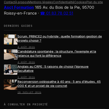
Contact
À propos
Mentions légales
Confidentialité
Cookies
Plan du site
Asct Formation
165 Av. du Bois de la Pie, 95700
Roissy-en-France
·
☎ 01 83 78 02 51
DERNIERS GUIDES
Scrum, PRINCE2 ou hybride : quelle formation gestion de
projets choisir ?
4 AOÛT 2026
Candidature spontanée : la structure, l’exemple et la
relance qui font la différence
4 AOÛT 2026
Anglais au CRPE : 5 raisons de choisir l’épreuve
facultative
3 AOÛT 2026
Reconversion ostéopathe à 40 ans : 5 ans d’études, 45
000 € et un projet de vie concret
28 JUILLET 2026
À CONSULTER EN PRIORITÉ