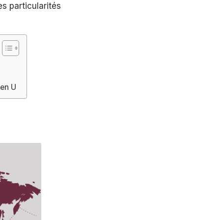
s particularités
 en U