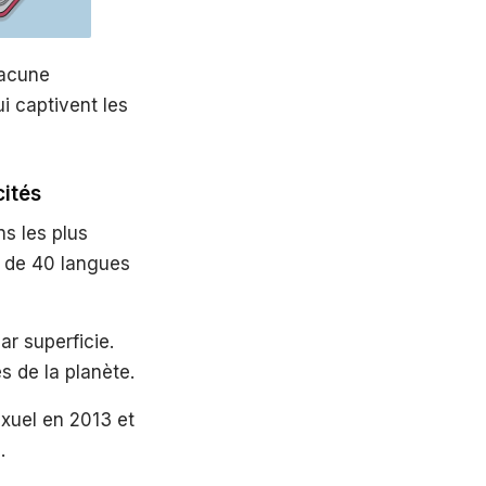
hacune
i captivent les
cités
ns les plus
 de 40 langues
r superficie.
s de la planète.
xuel en 2013 et
.