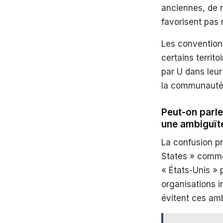
anciennes, de 
favorisent pas n
Les conventions
certains terri
par U dans leu
la communauté 
Peut-on parle
une ambiguït
La confusion pr
States » commen
« États-Unis »
organisations i
évitent ces amb