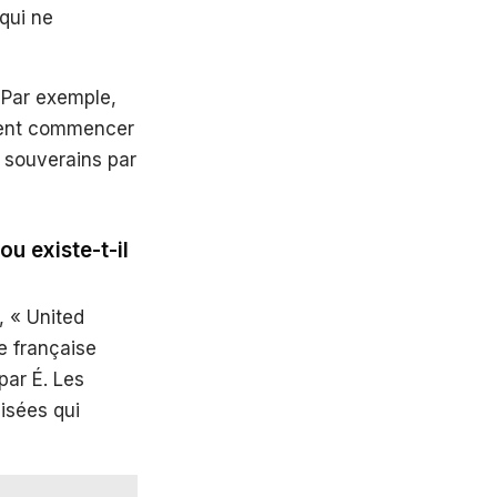
qui ne
 Par exemple,
ement commencer
 souverains par
u existe-t-il
, « United
e française
par É. Les
isées qui