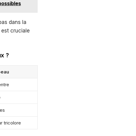
possibles
pas dans la
 est cruciale
ux ?
peau
ntre
e
res
r tricolore