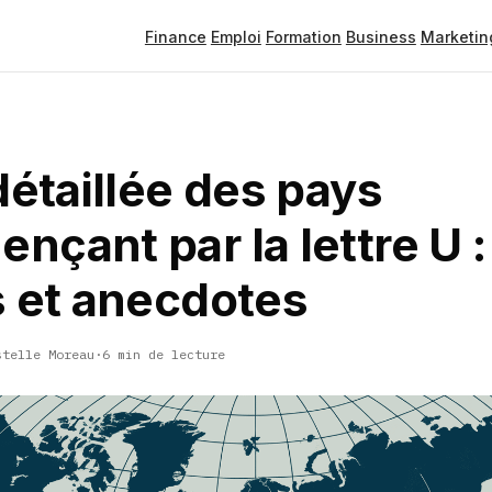
Finance
Emploi
Formation
Business
Marketin
détaillée des pays
çant par la lettre U : 
s et anecdotes
stelle Moreau
·
6 min de lecture