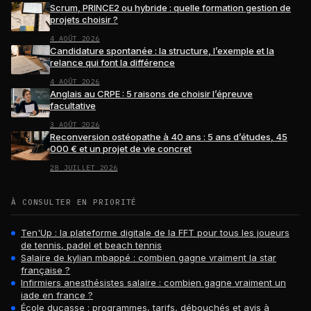
Scrum, PRINCE2 ou hybride : quelle formation gestion de
projets choisir ?
4 AOÛT 2026
Candidature spontanée : la structure, l’exemple et la
relance qui font la différence
4 AOÛT 2026
Anglais au CRPE : 5 raisons de choisir l’épreuve
facultative
3 AOÛT 2026
Reconversion ostéopathe à 40 ans : 5 ans d’études, 45
000 € et un projet de vie concret
28 JUILLET 2026
À CONSULTER EN PRIORITÉ
Ten'Up : la plateforme digitale de la FFT pour tous les joueurs
de tennis, padel et beach tennis
Salaire de kylian mbappé : combien gagne vraiment la star
française ?
Infirmiers anesthésistes salaire : combien gagne vraiment un
iade en france ?
École ducasse : programmes, tarifs, débouchés et avis à