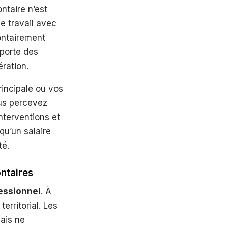
ntaire n’est
e travail avec
ontairement
mporte des
ration.
rincipale ou vos
ous percevez
nterventions et
u’un salaire
té.
ontaires
essionnel
. À
territorial. Les
ais ne