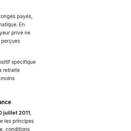
 congés payés,
matique. En
yeur privé ne
s perçues
sitif spécifique
 retraite
t moins
rance
0 juillet 2011
,
xe les principes
e, conditions