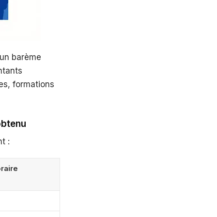
r un barème
ntants
les, formations
obtenu
t :
raire