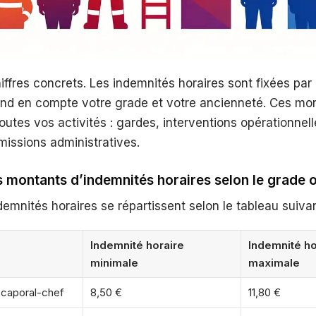
ffres concrets. Les indemnités horaires sont fixées pa
rend en compte votre grade et votre ancienneté. Ces mo
toutes vos activités : gardes, interventions opérationnel
 missions administratives.
s montants d’indemnités horaires selon le grade 
demnités horaires se répartissent selon le tableau suivan
Indemnité horaire
Indemnité ho
minimale
maximale
 caporal-chef
8,50 €
11,80 €