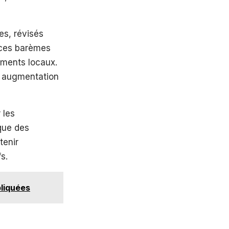
es, révisés
 ces barèmes
ments locaux.
ne augmentation
 les
 que des
tenir
s.
pliquées