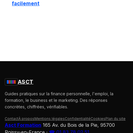
facilement
ASCT
Guides pratiques sur la finance personnelle, l'emploi, la
formation, le business et le marketing. Des réponses
concrètes, chiffrées, vérifiables.
Contact
À propos
Mentions légales
Confidentialité
Cookies
Plan du site
Asct Formation
165 Av. du Bois de la Pie, 95700
Roissy-en-France
·
☎ 01 83 78 02 51