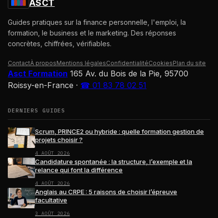
ASCT
Guides pratiques sur la finance personnelle, l'emploi, la
formation, le business et le marketing. Des réponses
concrètes, chiffrées, vérifiables.
Contact
À propos
Mentions légales
Confidentialité
Cookies
Plan du site
Asct Formation
165 Av. du Bois de la Pie, 95700
Roissy-en-France
·
☎ 01 83 78 02 51
DERNIERS GUIDES
Scrum, PRINCE2 ou hybride : quelle formation gestion de
projets choisir ?
4 AOÛT 2026
Candidature spontanée : la structure, l’exemple et la
relance qui font la différence
4 AOÛT 2026
Anglais au CRPE : 5 raisons de choisir l’épreuve
facultative
3 AOÛT 2026