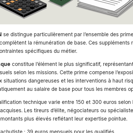
N
se distingue particulièrement par l’ensemble des prime
 complètent la rémunération de base. Ces suppléments 
contraintes spécifiques du métier.
sque
constitue l’élément le plus significatif, représenta
uels selon les missions. Cette prime compense l’exposi
situations dangereuses et les interventions à haut risq
atiquement au salaire de base pour tous les membres op
lification technique varie entre 150 et 300 euros selon 
 acquises. Les tireurs d’élite, négociateurs ou spéciali
montants plus élevés reflétant leur expertise pointue.
achutiste : 39 euros mensuels pour les qualifiés