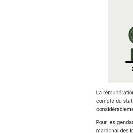
La rémunération
compte du statu
considérablemen
Pour les genda
maréchal des lo