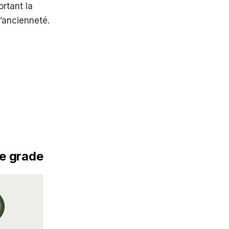
rtant la
l’ancienneté.
le grade