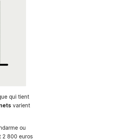
ue qui tient
 nets
varient
endarme ou
t 2 800 euros