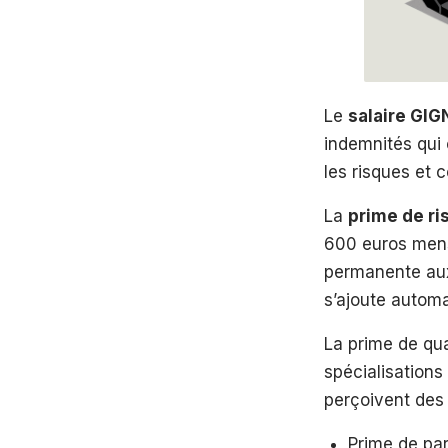
Le
salaire GIG
indemnités qui
les risques et 
La
prime de ri
600 euros mens
permanente aux 
s’ajoute autom
La prime de qua
spécialisations
perçoivent des 
Prime de par