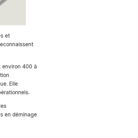
s et
reconnaissent
nt environ 400 à
tion
ue. Elle
érationnels.
les
stes en déminage