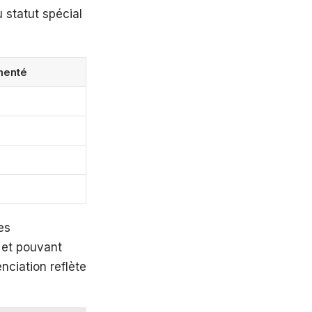
 statut spécial
menté
es
 et pouvant
nciation reflète