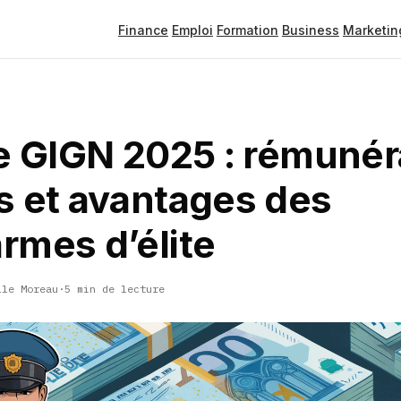
Finance
Emploi
Formation
Business
Marketin
e GIGN 2025 : rémunér
s et avantages des
rmes d’élite
lle Moreau
·
5 min de lecture