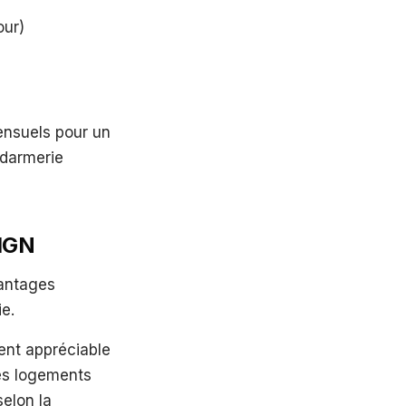
our)
ensuels pour un
ndarmerie
GIGN
vantages
ie.
ent appréciable
Ces logements
elon la