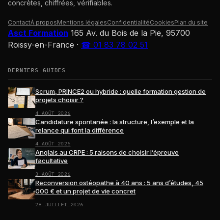
concrètes, chiffrées, vérifiables.
Contact
À propos
Mentions légales
Confidentialité
Cookies
Plan du site
Asct Formation
165 Av. du Bois de la Pie, 95700
Roissy-en-France
·
☎ 01 83 78 02 51
DERNIERS GUIDES
Scrum, PRINCE2 ou hybride : quelle formation gestion de
projets choisir ?
4 AOÛT 2026
Candidature spontanée : la structure, l’exemple et la
relance qui font la différence
4 AOÛT 2026
Anglais au CRPE : 5 raisons de choisir l’épreuve
facultative
3 AOÛT 2026
Reconversion ostéopathe à 40 ans : 5 ans d’études, 45
000 € et un projet de vie concret
28 JUILLET 2026