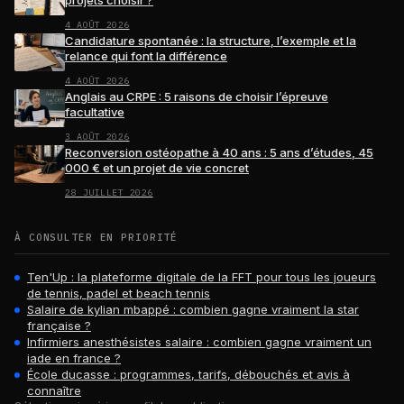
4 AOÛT 2026
Candidature spontanée : la structure, l’exemple et la
relance qui font la différence
4 AOÛT 2026
Anglais au CRPE : 5 raisons de choisir l’épreuve
facultative
3 AOÛT 2026
Reconversion ostéopathe à 40 ans : 5 ans d’études, 45
000 € et un projet de vie concret
28 JUILLET 2026
À CONSULTER EN PRIORITÉ
Ten'Up : la plateforme digitale de la FFT pour tous les joueurs
de tennis, padel et beach tennis
Salaire de kylian mbappé : combien gagne vraiment la star
française ?
Infirmiers anesthésistes salaire : combien gagne vraiment un
iade en france ?
École ducasse : programmes, tarifs, débouchés et avis à
connaître