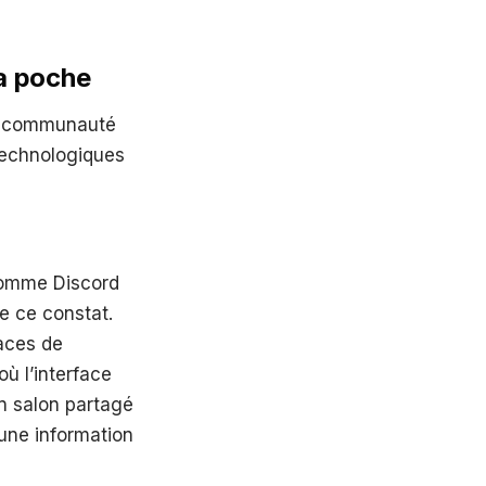
sa poche
la communauté
 technologiques
comme Discord
e ce constat.
paces de
où l’interface
un salon partagé
une information