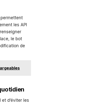
i permettent
rement les API
 renseigner
lace, le bot
dification de
hargeables
quotidien
 et d’éviter les