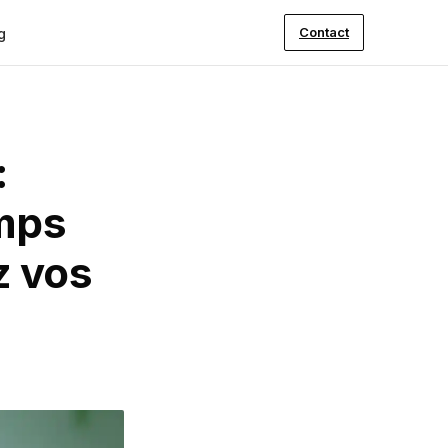
Contact
g
:
emps
z vos