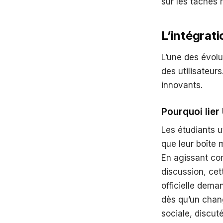
sur les tâches 
L’intégrat
L’une des évol
des utilisateur
innovants.
Pourquoi lier
Les étudiants 
que leur boîte m
En agissant com
discussion, cett
officielle dema
dès qu’un chan
sociale, discut