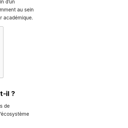
in d’un
tamment au sein
rier académique.
-il ?
es de
s l’écosystème