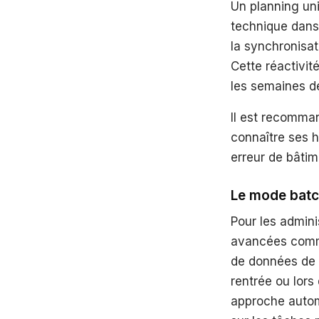
Un planning uni
technique dans
la synchronisat
Cette réactivit
les semaines de
Il est recomma
connaître ses h
erreur de bâtim
Le mode batc
Pour les admini
avancées com
de données de pl
rentrée ou lor
approche autom