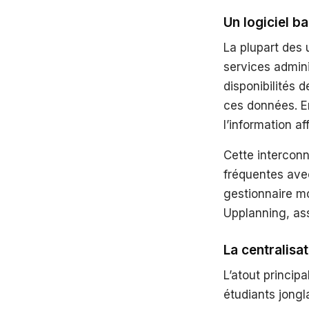
Un logiciel 
La plupart des 
services adminis
disponibilités 
ces données. En
l’information af
Cette interconn
fréquentes avec
gestionnaire mo
Upplanning, as
La centralisa
L’atout princip
étudiants jongl