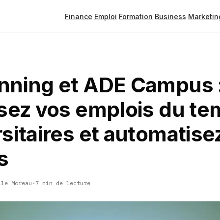
Finance
Emploi
Formation
Business
Marketin
nning et ADE Campus 
isez vos emplois du t
sitaires et automatise
s
lle Moreau
·
7 min de lecture