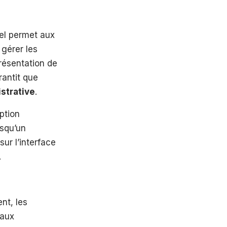
iel permet aux
 gérer les
résentation de
rantit que
strative
.
ption
rsqu’un
ur l’interface
.
nt, les
eaux