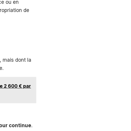
ce ou en
propriation de
, mais dont la
e.
de 2 600 € par
jour continue
.