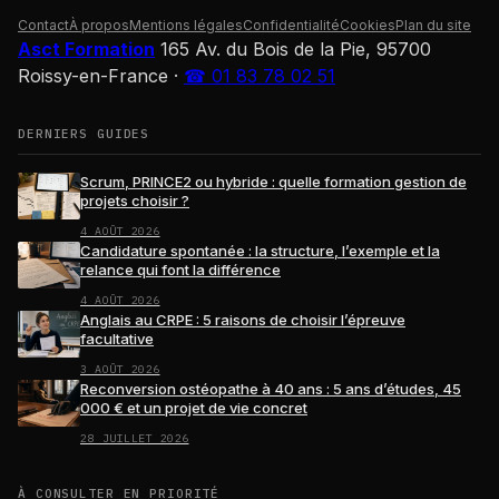
Contact
À propos
Mentions légales
Confidentialité
Cookies
Plan du site
Asct Formation
165 Av. du Bois de la Pie, 95700
Roissy-en-France
·
☎ 01 83 78 02 51
DERNIERS GUIDES
Scrum, PRINCE2 ou hybride : quelle formation gestion de
projets choisir ?
4 AOÛT 2026
Candidature spontanée : la structure, l’exemple et la
relance qui font la différence
4 AOÛT 2026
Anglais au CRPE : 5 raisons de choisir l’épreuve
facultative
3 AOÛT 2026
Reconversion ostéopathe à 40 ans : 5 ans d’études, 45
000 € et un projet de vie concret
28 JUILLET 2026
À CONSULTER EN PRIORITÉ