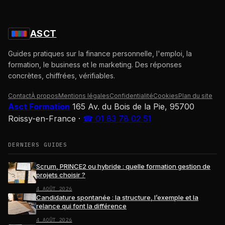
ASCT
Guides pratiques sur la finance personnelle, l'emploi, la
formation, le business et le marketing. Des réponses
concrètes, chiffrées, vérifiables.
Contact
À propos
Mentions légales
Confidentialité
Cookies
Plan du site
Asct Formation
165 Av. du Bois de la Pie, 95700
Roissy-en-France
·
☎ 01 83 78 02 51
DERNIERS GUIDES
Scrum, PRINCE2 ou hybride : quelle formation gestion de
projets choisir ?
4 AOÛT 2026
Candidature spontanée : la structure, l’exemple et la
relance qui font la différence
4 AOÛT 2026