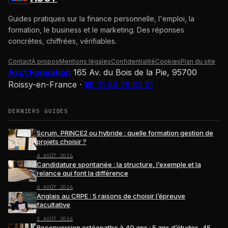
Guides pratiques sur la finance personnelle, l'emploi, la
formation, le business et le marketing. Des réponses
concrètes, chiffrées, vérifiables.
Contact
À propos
Mentions légales
Confidentialité
Cookies
Plan du site
Asct Formation
165 Av. du Bois de la Pie, 95700
Roissy-en-France
·
☎ 01 83 78 02 51
DERNIERS GUIDES
Scrum, PRINCE2 ou hybride : quelle formation gestion de
projets choisir ?
4 AOÛT 2026
Candidature spontanée : la structure, l’exemple et la
relance qui font la différence
4 AOÛT 2026
Anglais au CRPE : 5 raisons de choisir l’épreuve
facultative
3 AOÛT 2026
Reconversion ostéopathe à 40 ans : 5 ans d’études, 45