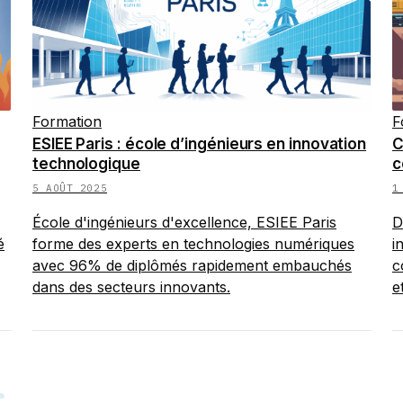
Formation
F
ESIEE Paris : école d’ingénieurs en innovation
C
technologique
c
5 AOÛT 2025
1
École d'ingénieurs d'excellence, ESIEE Paris
D
é
forme des experts en technologies numériques
i
avec 96% de diplômés rapidement embauchés
c
dans des secteurs innovants.
e