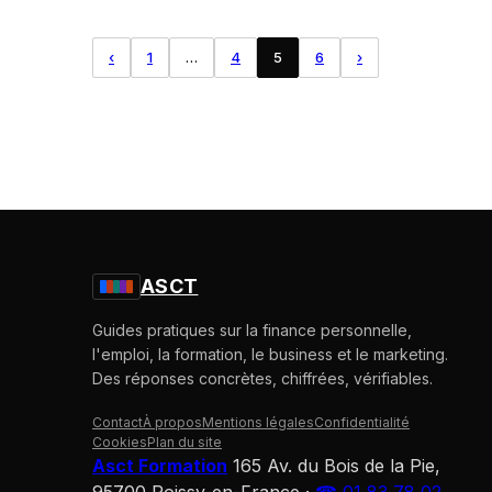
‹
1
…
4
5
6
›
ASCT
Guides pratiques sur la finance personnelle,
l'emploi, la formation, le business et le marketing.
Des réponses concrètes, chiffrées, vérifiables.
Contact
À propos
Mentions légales
Confidentialité
Cookies
Plan du site
Asct Formation
165 Av. du Bois de la Pie,