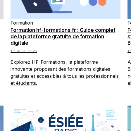
Formation
F
Formation hf-formations.fr : Guide complet
F
de la plateforme gratuite de formation
s
digitale
B
17 AOÛT 2025
1
Explorez HF-Formations, la plateforme
A
innovante proposant des formations digitales
B
gratuites et accessibles à tous les professionnels
n
et étudiants.
a