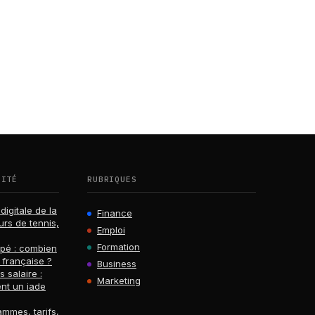
RITÉ
RUBRIQUES
digitale de la
Finance
urs de tennis,
Emploi
Formation
ppé : combien
 française ?
Business
s salaire :
Marketing
nt un iade
ammes, tarifs,