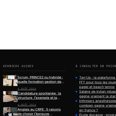
DERNIERS GUIDES
À CONSULTER EN PRIO
Scrum, PRINCE2 ou hybride :
Ten'Up : la plateforme 
quelle formation gestion de
FFT pour tous les joue
projets choisir ?
padel et beach tennis
4 AOÛT 2026
Salaire de kylian mba
Candidature spontanée : la
gagne vraiment la star
structure, l’exemple et la
Infirmiers anesthésiste
relance qui font la différence
4 AOÛT 2026
combien gagne vraime
Anglais au CRPE : 5 raisons
en france ?
de choisir l’épreuve
École ducasse : progr