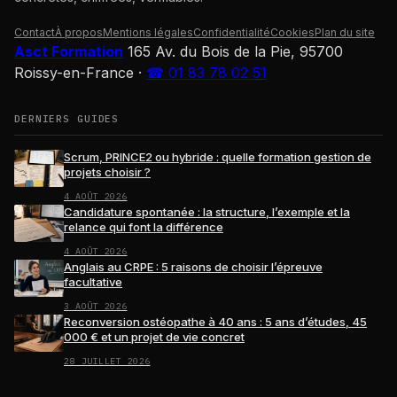
Contact
À propos
Mentions légales
Confidentialité
Cookies
Plan du site
Asct Formation
165 Av. du Bois de la Pie, 95700
Roissy-en-France
·
☎ 01 83 78 02 51
DERNIERS GUIDES
Scrum, PRINCE2 ou hybride : quelle formation gestion de
projets choisir ?
4 AOÛT 2026
Candidature spontanée : la structure, l’exemple et la
relance qui font la différence
4 AOÛT 2026
Anglais au CRPE : 5 raisons de choisir l’épreuve
facultative
3 AOÛT 2026
Reconversion ostéopathe à 40 ans : 5 ans d’études, 45
000 € et un projet de vie concret
28 JUILLET 2026