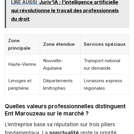
LIRE AUSSI
Juriv'IA : l'intelligence artificielle
qui révolutionne le travail des professionnels
du droit
Zone
Zone étendue
Services spéciaux
principale
Nouvelle-
Transport national
Haute-Vienne
Aquitaine
sur demande
Limoges et
Départements
Livraisons express
périphérie
limitrophes
régionales
Quelles valeurs professionnelles distinguent
Ent Marouzeau sur le marché ?
L’entreprise base sa réputation sur trois piliers
fondamentaux. La
ponctualité
reste la priorité