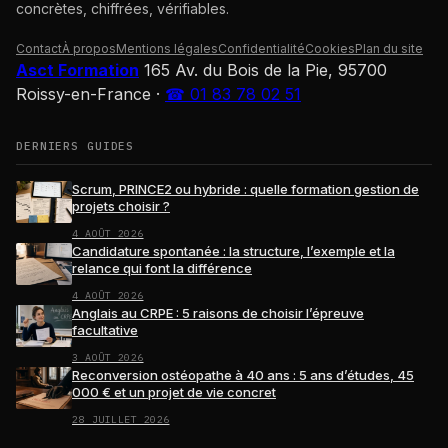
concrètes, chiffrées, vérifiables.
Contact
À propos
Mentions légales
Confidentialité
Cookies
Plan du site
Asct Formation
165 Av. du Bois de la Pie, 95700
Roissy-en-France
·
☎ 01 83 78 02 51
DERNIERS GUIDES
Scrum, PRINCE2 ou hybride : quelle formation gestion de
projets choisir ?
4 AOÛT 2026
Candidature spontanée : la structure, l’exemple et la
relance qui font la différence
4 AOÛT 2026
Anglais au CRPE : 5 raisons de choisir l’épreuve
facultative
3 AOÛT 2026
Reconversion ostéopathe à 40 ans : 5 ans d’études, 45
000 € et un projet de vie concret
28 JUILLET 2026