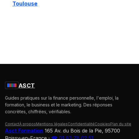
Toulouse
ASCT
Guides pratiques sur la finance personnelle, l'emploi, la
formation, le business et le marketing. Des réponses
concrètes, chiffrées, vérifiables.
Contact
À propos
Mentions légales
Confidentialité
Cookies
Plan du site
Asct Formation
165 Av. du Bois de la Pie, 95700
Roissy-en-France
·
☎ 01 83 78 02 51