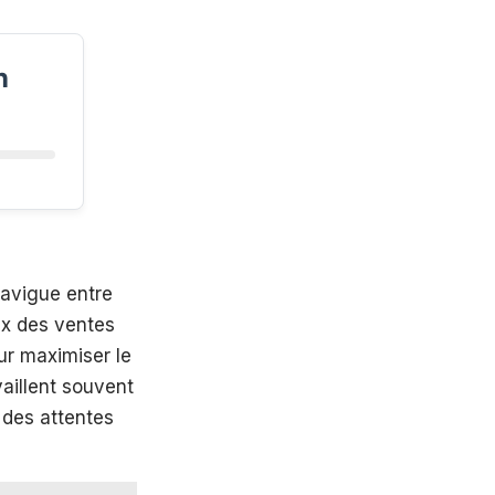
n
navigue entre
ux des ventes
our maximiser le
vaillent souvent
 des attentes