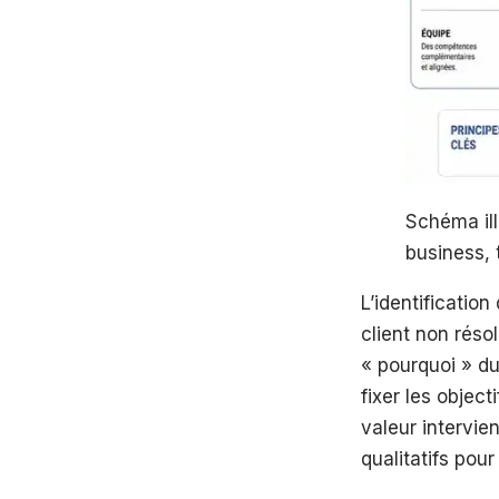
Schéma ill
business, 
L’identificatio
client non réso
« pourquoi » du 
fixer les object
valeur intervie
qualitatifs pou