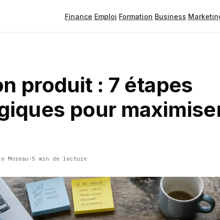
Finance
Emploi
Formation
Business
Marketin
n produit : 7 étapes
égiques pour maximiser
le Moreau
·
5 min de lecture