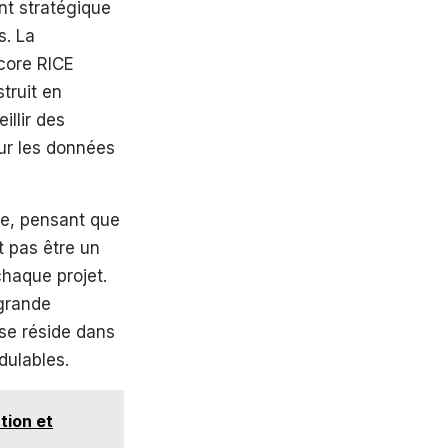
nt stratégique
s. La
core RICE
truit en
llir des
 sur les données
de, pensant que
it pas être un
chaque projet.
 grande
ise réside dans
dulables.
tion et