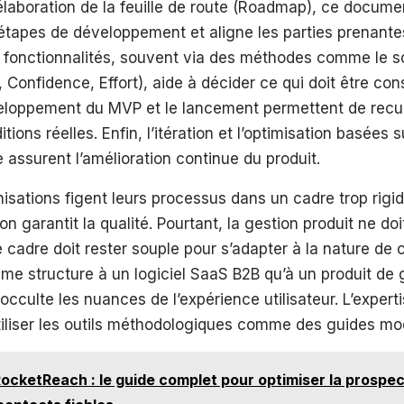
’élaboration de la feuille de route (Roadmap), ce docume
s étapes de développement et aligne les parties prenante
es fonctionnalités, souvent via des méthodes comme le s
 Confidence, Effort), aide à décider ce qui doit être cons
veloppement du MVP et le lancement permettent de recuei
tions réelles. Enfin, l’itération et l’optimisation basées
assurent l’amélioration continue du produit.
isations figent leurs processus dans un cadre trop rigi
on garantit la qualité. Pourtant, la gestion produit ne do
e cadre doit rester souple pour s’adapter à la nature de 
me structure à un logiciel SaaS B2B qu’à un produit de
culte les nuances de l’expérience utilisateur. L’expert
tiliser les outils méthodologiques comme des guides mo
ocketReach : le guide complet pour optimiser la prospec