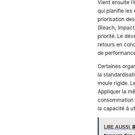
Vient ensuite l
qui planifie le
priorisation d
(Reach, Impact,
priorité. Le dé
retours en condi
de performance 
Certaines organ
la standardisati
moule rigide. L
Appliquer la mê
consommation oc
la capacité à u
LIRE AUSSI
R