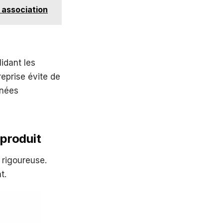
 association
idant les
eprise évite de
nnées
 produit
 rigoureuse.
t.