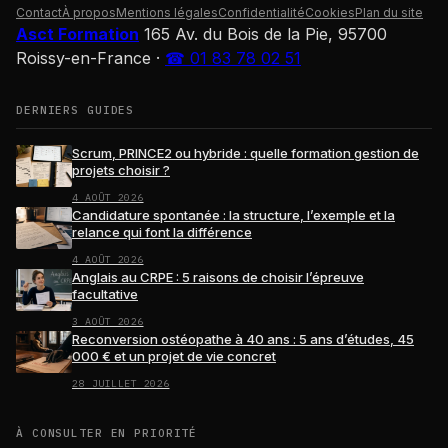
Contact
À propos
Mentions légales
Confidentialité
Cookies
Plan du site
Asct Formation
165 Av. du Bois de la Pie, 95700
Roissy-en-France
·
☎ 01 83 78 02 51
DERNIERS GUIDES
Scrum, PRINCE2 ou hybride : quelle formation gestion de
projets choisir ?
4 AOÛT 2026
Candidature spontanée : la structure, l’exemple et la
relance qui font la différence
4 AOÛT 2026
Anglais au CRPE : 5 raisons de choisir l’épreuve
facultative
3 AOÛT 2026
Reconversion ostéopathe à 40 ans : 5 ans d’études, 45
000 € et un projet de vie concret
28 JUILLET 2026
À CONSULTER EN PRIORITÉ