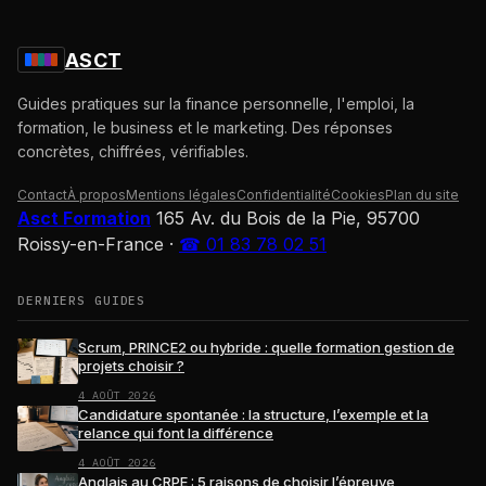
ASCT
Guides pratiques sur la finance personnelle, l'emploi, la
formation, le business et le marketing. Des réponses
concrètes, chiffrées, vérifiables.
Contact
À propos
Mentions légales
Confidentialité
Cookies
Plan du site
Asct Formation
165 Av. du Bois de la Pie, 95700
Roissy-en-France
·
☎ 01 83 78 02 51
DERNIERS GUIDES
Scrum, PRINCE2 ou hybride : quelle formation gestion de
projets choisir ?
4 AOÛT 2026
Candidature spontanée : la structure, l’exemple et la
relance qui font la différence
4 AOÛT 2026
Anglais au CRPE : 5 raisons de choisir l’épreuve