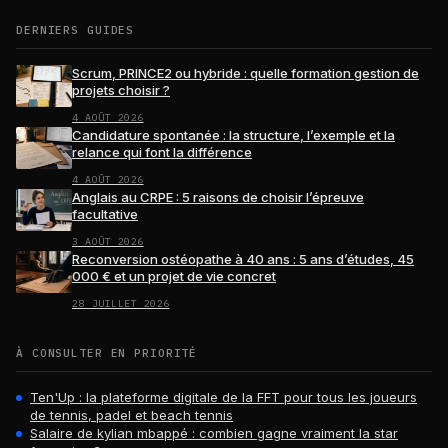
DERNIERS GUIDES
Scrum, PRINCE2 ou hybride : quelle formation gestion de
projets choisir ?
4 AOÛT 2026
Candidature spontanée : la structure, l’exemple et la
relance qui font la différence
4 AOÛT 2026
Anglais au CRPE : 5 raisons de choisir l’épreuve
facultative
3 AOÛT 2026
Reconversion ostéopathe à 40 ans : 5 ans d’études, 45
000 € et un projet de vie concret
28 JUILLET 2026
À CONSULTER EN PRIORITÉ
Ten'Up : la plateforme digitale de la FFT pour tous les joueurs
de tennis, padel et beach tennis
Salaire de kylian mbappé : combien gagne vraiment la star