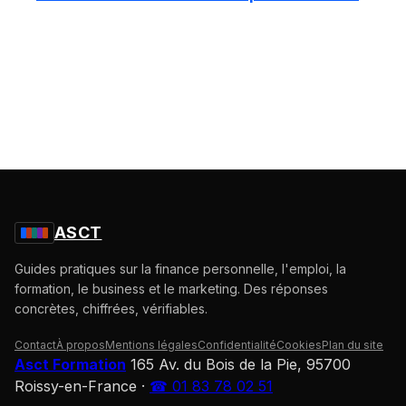
ASCT
Guides pratiques sur la finance personnelle, l'emploi, la
formation, le business et le marketing. Des réponses
concrètes, chiffrées, vérifiables.
Contact
À propos
Mentions légales
Confidentialité
Cookies
Plan du site
Asct Formation
165 Av. du Bois de la Pie, 95700
Roissy-en-France
·
☎ 01 83 78 02 51