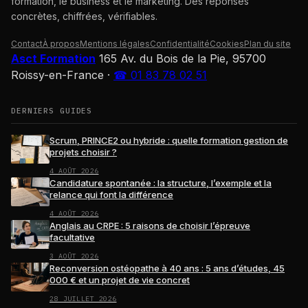
formation, le business et le marketing. Des réponses
concrètes, chiffrées, vérifiables.
Contact
À propos
Mentions légales
Confidentialité
Cookies
Plan du site
Asct Formation
165 Av. du Bois de la Pie, 95700
Roissy-en-France
·
☎ 01 83 78 02 51
DERNIERS GUIDES
Scrum, PRINCE2 ou hybride : quelle formation gestion de
projets choisir ?
4 AOÛT 2026
Candidature spontanée : la structure, l’exemple et la
relance qui font la différence
4 AOÛT 2026
Anglais au CRPE : 5 raisons de choisir l’épreuve
facultative
3 AOÛT 2026
Reconversion ostéopathe à 40 ans : 5 ans d’études, 45
000 € et un projet de vie concret
28 JUILLET 2026