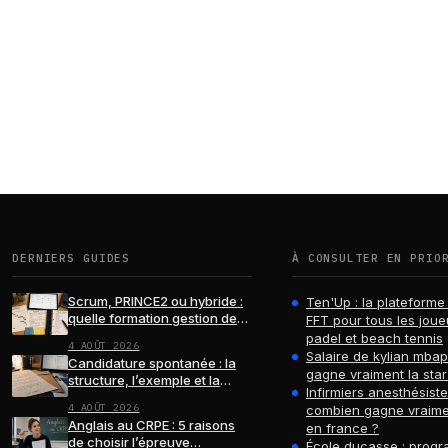
DERNIERS GUIDES
À CONSULTER EN PRIO
Scrum, PRINCE2 ou hybride :
Ten'Up : la plateforme 
quelle formation gestion de
FFT pour tous les joue
projets choisir ?
padel et beach tennis
4 AOÛT 2026
Salaire de kylian mba
Candidature spontanée : la
gagne vraiment la star
structure, l’exemple et la
Infirmiers anesthésiste
relance qui font la différence
4 AOÛT 2026
combien gagne vraime
Anglais au CRPE : 5 raisons
en france ?
de choisir l’épreuve
École ducasse : progr