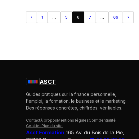
‹
1
…
5
6
7
…
66
›
ASCT
Guides pratiques sur la finance personnelle,
l'emploi, la formation, le business et le marketing.
Des réponses concrètes, chiffrées, vérifiables.
Contact
À propos
Mentions légales
Confidentialité
Cookies
Plan du site
Asct Formation
165 Av. du Bois de la Pie,