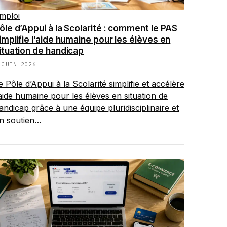
mploi
ôle d’Appui à la Scolarité : comment le PAS
implifie l’aide humaine pour les élèves en
ituation de handicap
 JUIN 2026
e Pôle d’Appui à la Scolarité simplifie et accélère
’aide humaine pour les élèves en situation de
andicap grâce à une équipe pluridisciplinaire et
n soutien…