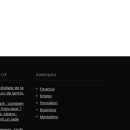
RITÉ
RUBRIQUES
digitale de la
Finance
urs de tennis,
Emploi
Formation
ppé : combien
 française ?
Business
s salaire :
Marketing
nt un iade
ammes, tarifs,