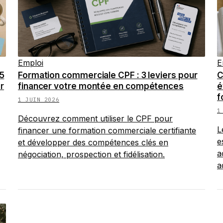
Emploi
E
5
Formation commerciale CPF : 3 leviers pour
C
er
financer votre montée en compétences
é
f
1 JUIN 2026
1
Découvrez comment utiliser le CPF pour
L
financer une formation commerciale certifiante
e
et développer des compétences clés en
a
négociation, prospection et fidélisation.
a