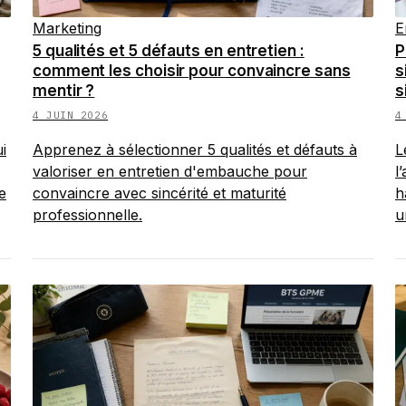
Marketing
E
5 qualités et 5 défauts en entretien :
P
comment les choisir pour convaincre sans
s
mentir ?
s
4 JUIN 2026
4
i
Apprenez à sélectionner 5 qualités et défauts à
L
valoriser en entretien d'embauche pour
l
e
convaincre avec sincérité et maturité
h
professionnelle.
u