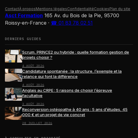
Contact
À propos
Mentions légales
Confidentialité
Cookies
Plan du site
Asct Formation
165 Av. du Bois de la Pie, 95700
Roissy-en-France
·
☎ 01 83 78 02 51
DERNIERS GUIDES
Scrum, PRINCE2 ou hybride : quelle formation gestion de
projets choisir ?
4 AOÛT 2026
Candidature spontanée : la structure, l’exemple et la
relance qui font la différence
4 AOÛT 2026
Anglais au CRPE : 5 raisons de choisir l’épreuve
facultative
3 AOÛT 2026
Reconversion ostéopathe à 40 ans : 5 ans d’études, 45
000 € et un projet de vie concret
28 JUILLET 2026