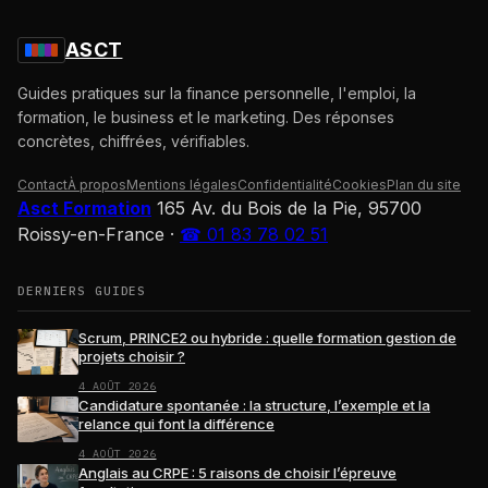
ASCT
Guides pratiques sur la finance personnelle, l'emploi, la
formation, le business et le marketing. Des réponses
concrètes, chiffrées, vérifiables.
Contact
À propos
Mentions légales
Confidentialité
Cookies
Plan du site
Asct Formation
165 Av. du Bois de la Pie, 95700
Roissy-en-France
·
☎ 01 83 78 02 51
DERNIERS GUIDES
Scrum, PRINCE2 ou hybride : quelle formation gestion de
projets choisir ?
4 AOÛT 2026
Candidature spontanée : la structure, l’exemple et la
relance qui font la différence
4 AOÛT 2026
Anglais au CRPE : 5 raisons de choisir l’épreuve